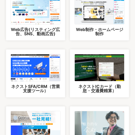
Web広告(リスティング広
Web制作・ホームページ
告、SNS、動画広告)
制作
ネクストSFA/CRM（営業
ネクストICカード（勤
支援ツール）
怠・交通費精算）