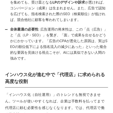
を集めても、受け皿となる
LPのデザインや訴求
が悪ければ、
コンバージョン（成果）は生まれません。また、広告で認知
を広げても、指名検索された際のSEO（検索順位）が低けれ
ば、競合他社に顧客を奪われてしまいます。
全体最適の必要性
: 広告運用の将来性は、この「点（広告）」
と「点（LP・SEO）」を繋ぎ、「面」で成果を出せるかどう
かにかかっています。「広告のCPAが悪化した原因は、実はS
EOの順位低下による指名流入の減少にあった」といった複合
的な要因を見抜ける視点こそが、AIには真似できない人間の
強みです。
インハウス化が進む中で「代理店」に求められる
高度な役割
「インハウス化（自社運用）」のトレンドも無視できませ
ん。ツールが使いやすくなれば、企業は手数料を払ってまで
代理店に頼む必要性を感じなくなります。では、代理店で働