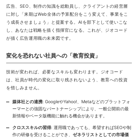
広告、SEO、制作の知識を総動員し、クライアントの経営層
に対し「来期はWeb全体の予算配分をこう変えて、事業をこ
う成長させましょう」と提案する。AIを部下として使いこな
し、あなたは戦略を描く指揮官になる。これが、ジオコード
が描く広告運用職の未来図です。
変化を恐れない社員への「教育投資」
技術が変われば、必要なスキルも変わります。ジオコード
は、社員が時代の変化に取り残されないよう、教育への投資
を惜しみません。
媒体社との連携
: GoogleやYahoo!、Metaなどのプラットフォ
ーマーとの強固なパートナーシップにより、一般公開前の最
新情報やベータ版機能に触れる機会があります。
クロススキルの習得
: 運用職であっても、希望すればSEOや制
作の研修を受けることができ、
ゼネラリストとしての市場価