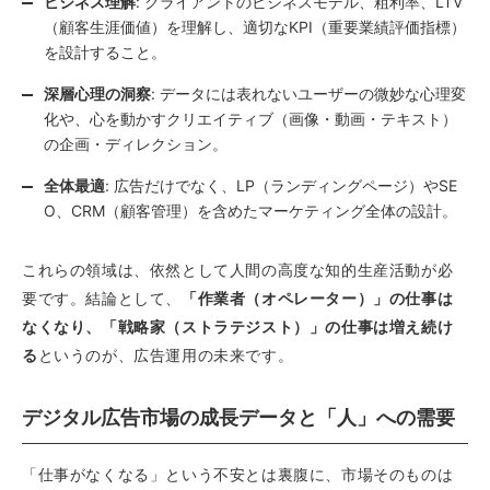
ビジネス理解
: クライアントのビジネスモデル、粗利率、LTV
（顧客生涯価値）を理解し、適切なKPI（重要業績評価指標）
を設計すること。
深層心理の洞察
: データには表れないユーザーの微妙な心理変
化や、心を動かすクリエイティブ（画像・動画・テキスト）
の企画・ディレクション。
全体最適
: 広告だけでなく、LP（ランディングページ）やSE
O、CRM（顧客管理）を含めたマーケティング全体の設計。
これらの領域は、依然として人間の高度な知的生産活動が必
要です。結論として、
「作業者（オペレーター）」の仕事は
なくなり、「戦略家（ストラテジスト）」の仕事は増え続け
る
というのが、広告運用の未来です。
デジタル広告市場の成長データと「人」への需要
「仕事がなくなる」という不安とは裏腹に、市場そのものは