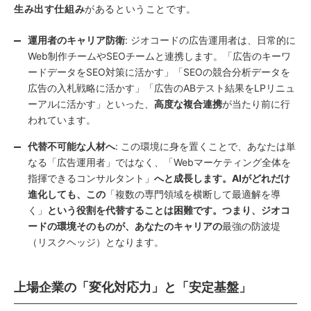
生み出す仕組み
があるということです。
運用者のキャリア防衛
: ジオコードの広告運用者は、日常的に
Web制作チームやSEOチームと連携します。「広告のキーワ
ードデータをSEO対策に活かす」「SEOの競合分析データを
広告の入札戦略に活かす」「広告のABテスト結果をLPリニュ
ーアルに活かす」といった、
高度な複合連携
が当たり前に行
われています。
代替不可能な人材へ
: この環境に身を置くことで、あなたは単
なる「広告運用者」ではなく、「Webマーケティング全体を
指揮できるコンサルタント」
へと成長します。AIがどれだけ
進化しても、この
「複数の専門領域を横断して最適解を導
く」
という役割を代替することは困難です。つまり、ジオコ
ードの環境そのものが、あなたのキャリアの
最強の防波堤
（リスクヘッジ）となります。
上場企業の「変化対応力」と「安定基盤」