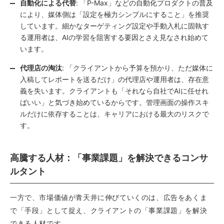
自動化による代替
: 「P-Max」などの自動化プロダクトの普及
により、媒体側は「設定を極力シンプルにすること」を推奨
しています。細かなターゲティング設定や手動入札に固執す
る運用者は、AIの学習を阻害する要因とさえ見なされ始めて
います。
代理店の淘汰
: 「クライアントから予算を預かり、ただ媒体に
入稿してレポートを送るだけ」の代理店や運用者は、存在意
義を失います。クライアントも「それなら自社でAIに任せれ
ばいい」と気づき始めているからです。管理画面の操作スキ
ルだけに依存することは、キャリアにおける最大のリスクで
す。
高騰する人材：「事業課題」を解決できるコンサ
ルタント
一方で、市場価値が青天井に伸びていくのは、広告をあくま
で「手段」として捉え、クライアントの「事業課題」を解決
できる人材です。