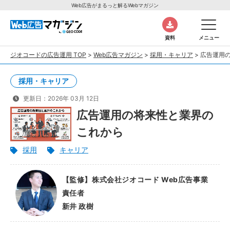
Web広告がまるっと解るWebマガジン
資料
メニュー
ジオコードの広告運用 TOP
>
Web広告マガジン
>
採用・キャリア
>
広告運用
採用・キャリア
更新日：2026年 03月 12日
広告運用の将来性と業界の
これから
採用
キャリア
【監修】株式会社ジオコード Web広告事業
責任者
新井 政樹