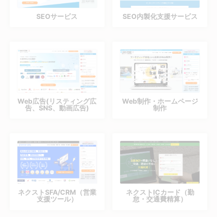
SEOサービス
SEO内製化支援サービス
Web広告(リスティング広
Web制作・ホームページ
告、SNS、動画広告)
制作
ネクストSFA/CRM（営業
ネクストICカード（勤
支援ツール）
怠・交通費精算）