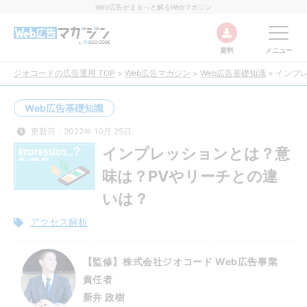
Web広告がまるっと解るWebマガジン
資料
メニュー
ジオコードの広告運用 TOP
>
Web広告マガジン
>
Web広告基礎知識
>
インプ
Web広告基礎知識
更新日：2022年 10月 25日
インプレッションとは？意
味は？PVやリーチとの違
いは？
アクセス解析
【監修】株式会社ジオコード Web広告事業
責任者
新井 政樹