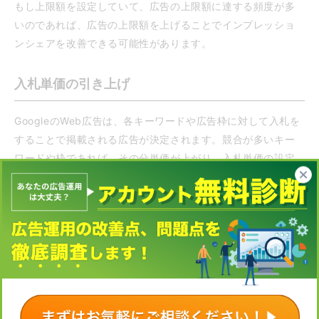
もし上限額を設定していて、広告の上限額に達する頻度が多
いのであれば、広告の上限額を上げることでインプレッショ
ンシェアを改善できる可能性があります。
入札単価の引き上げ
GoogleのWeb広告は、各キーワードや広告枠に対して入札を
することで掲載される広告が決定されます。競合が多いキー
ワードや枠であれば、その分単価が上がり、入札単価の設定
が低ければ低いほど表示される回数は減少します。そのた
め、予算を引き上げることで広告の合計表示回数の割合も増
やすことができます。
一方で、入札単価をあまりに高く設定してしまうとクリック
単価も高くなることに注意しましょう。
リスティング広告であれば、Google広告のキーワードプラン
ナーでキーワードの検索ボリュームや入札単価の見積、競合