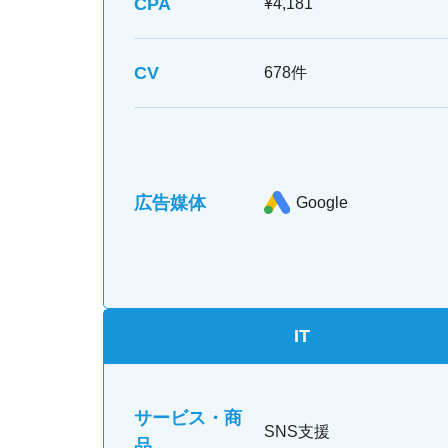
CPA
¥4,181
CV
678件
広告媒体
Google
IT
サービス・商
SNS支援
品