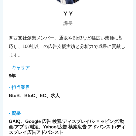
Y Y
課長
関西支社創業メンバー。通販やBtoBなど幅広い業種に対
応し、100社以上の広告支援実績と分析力で成果に貢献し
ます。
- キャリア
9年
- 担当業界
BtoB、BtoC、EC、求人
- 資格
GAIQ、Google 広告 検索/ディスプレイ/ショッピング/動
画/アプリ/測定、Yahoo!広告 検索広告 アドバンスト/ディ
スプレイ広告アドバンスト