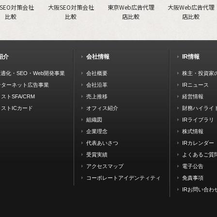
SEO対策会社
大阪SEO対策会社
東京Web広告代理
大阪Web広告代理
比較
比較
店比較
店比較
紹介
会社情報
IR情報
最適化・SEO・Web開発事業
会社概要
株主・投資家
ンターネット広告事業
会社沿革
IRニュース
ストSFA/CRM
売上推移
経営情報
ストICカード
オフィス紹介
財務ハイライ
組織図
IRライブラリ
企業理念
株式情報
代表あいさつ
IRカレンダー
受賞実績
よくあるご質
アクセスマップ
電子公告
コーポレートアイデンティティ
免責事項
IRお問い合わ