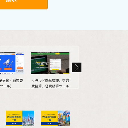
営業支援・顧客管
クラウド勤怠管理、交通
SEO情報メディア
We
ツール）
費精算、経費精算ツール
（SEOマガジン）