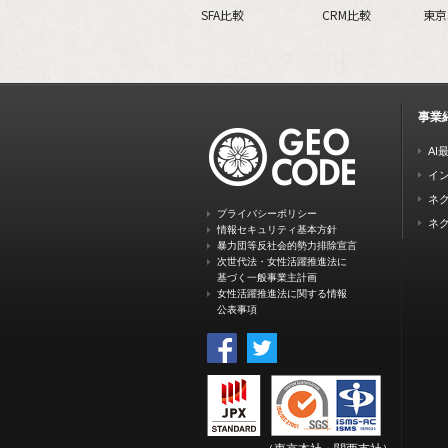
SFA比較
CRM比較
東京
事業
AI
イ
ネク
プライバシーポリシー
ネク
情報セキュリティ基本方針
暴力団等反社会的勢力排除宣言
次世代法・女性活躍推進法に
基づく一般事業主計画
女性活躍推進法に関する情報
公表事項