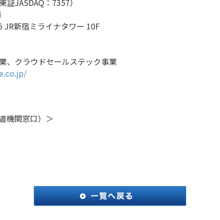
JASDAQ：7357）
輔
 JR新宿ミライナタワー 10F
事業、クラウドセールステック事業
.co.jp/
道機関窓口）＞