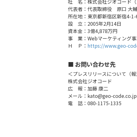
社 名：株式会社ジオコード（東証
代表者：代表取締役 原口 大
所在地：東京都新宿区新宿4-1-6
設 立：2005年2月14日
資本金：3億4,878万円
事 業：Webマーケティング
Ｈ Ｐ：
https://www.geo-code
■ お問い合わせ先
＜プレスリリースについて（報
株式会社ジオコード
広 報：加藤 康二
メール：kato@geo-code.co.jp
電 話：080-1175-1335