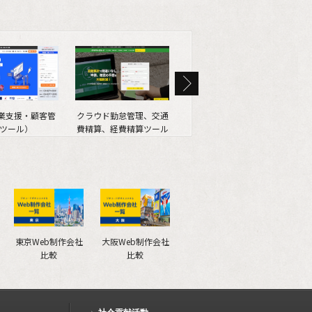
営業支援・顧客管
クラウド勤怠管理、交通
SEO情報メディア
We
ツール）
費精算、経費精算ツール
（SEOマガジン）
東京Web制作会社
大阪Web制作会社
比較
比較