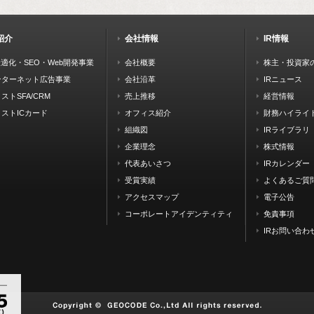
紹介
会社情報
IR情報
最適化・SEO・Web開発事業
会社概要
株主・投資家
ンターネット広告事業
会社沿革
IRニュース
ストSFA/CRM
売上推移
経営情報
ストICカード
オフィス紹介
財務ハイライ
組織図
IRライブラリ
企業理念
株式情報
代表あいさつ
IRカレンダー
受賞実績
よくあるご質
アクセスマップ
電子公告
コーポレートアイデンティティ
免責事項
IRお問い合わ