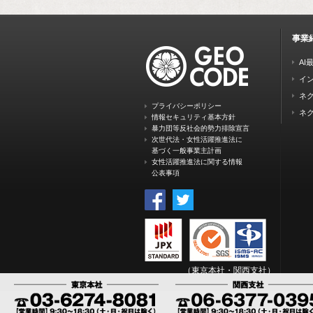
事業
AI
イ
ネク
プライバシーポリシー
ネク
情報セキュリティ基本方針
暴力団等反社会的勢力排除宣言
次世代法・女性活躍推進法に
基づく一般事業主計画
女性活躍推進法に関する情報
公表事項
（東京本社・関西支社）