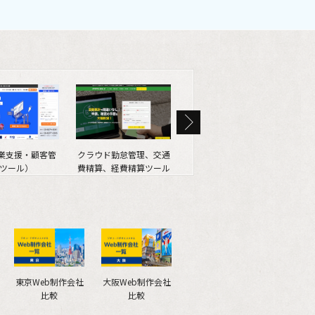
営業支援・顧客管
クラウド勤怠管理、交通
SEO情報メディア
We
ツール）
費精算、経費精算ツール
（SEOマガジン）
東京Web制作会社
大阪Web制作会社
比較
比較