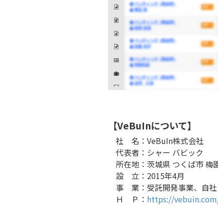
【VeBuInについて】
社 名：VeBuIn株式会社
代表者：シャー バビック
所在地：茨城県 つくば市 梅園2
設 立：2015年4月
事 業：受託開発事業、自社
Ｈ Ｐ：
https://vebuin.com