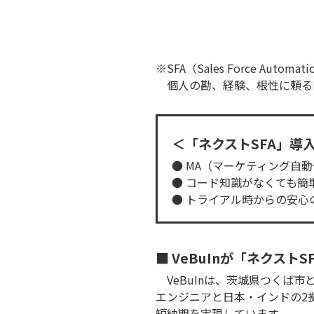
※SFA（Sales Force Automa
個人の勘、経験、根性に頼る
＜「ネクストSFA」導
● MA（マーケティング自
● コード知識がなくても
● トライアル時からの安心
■ VeBuInが「ネクスト
VeBuInは、茨城県つくば
エンジニアと日本・インドの2
短納期を実現しています。