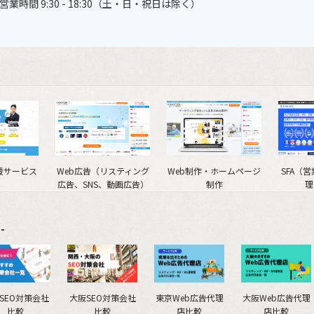
営業時間 9:30 - 18:30（土・日・祝日は除く）
援サービス
Web広告（リスティング
Web制作・ホームページ
SFA（
広告、SNS、動画広告）
制作
理
-
SEO対策会社
大阪SEO対策会社
東京Web広告代理
大阪Web広告代理
比較
比較
店比較
店比較