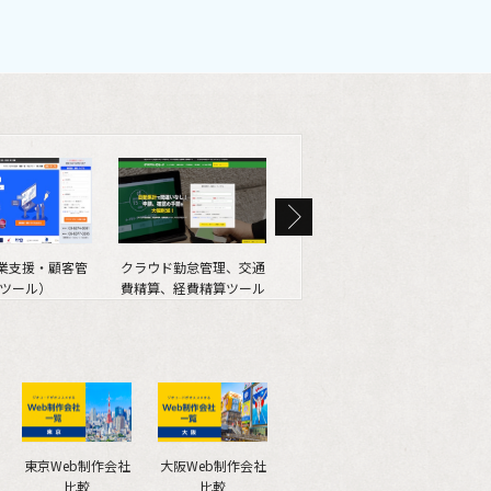
営業支援・顧客管
クラウド勤怠管理、交通
SEO情報メディア
We
ツール）
費精算、経費精算ツール
（SEOマガジン）
東京Web制作会社
大阪Web制作会社
比較
比較