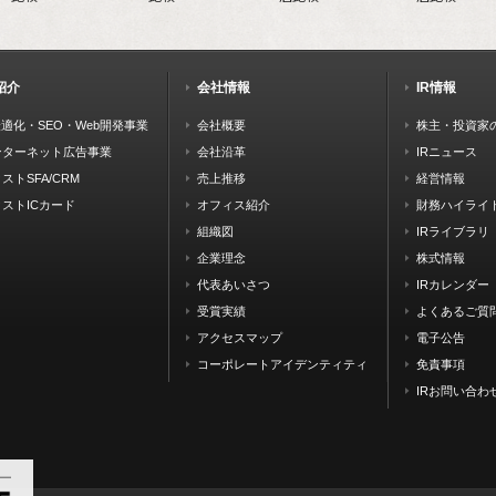
紹介
会社情報
IR情報
最適化・SEO・Web開発事業
会社概要
株主・投資家
ンターネット広告事業
会社沿革
IRニュース
ストSFA/CRM
売上推移
経営情報
ストICカード
オフィス紹介
財務ハイライ
組織図
IRライブラリ
企業理念
株式情報
代表あいさつ
IRカレンダー
受賞実績
よくあるご質
アクセスマップ
電子公告
コーポレートアイデンティティ
免責事項
IRお問い合わ