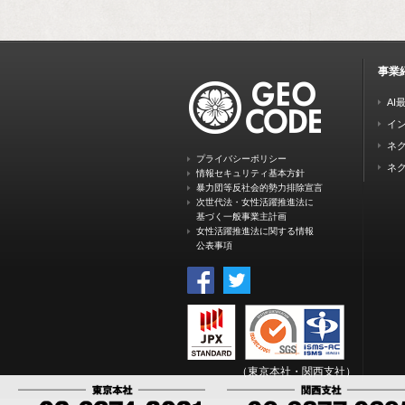
事業
AI
イ
ネク
プライバシーポリシー
ネク
情報セキュリティ基本方針
暴力団等反社会的勢力排除宣言
次世代法・女性活躍推進法に
基づく一般事業主計画
女性活躍推進法に関する情報
公表事項
（東京本社・関西支社）