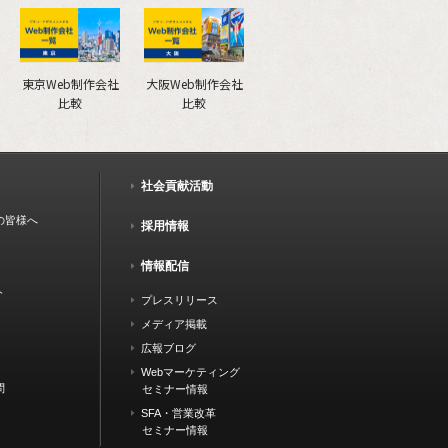
東京Web制作会社
大阪Web制作会社
比較
比較
社会貢献活動
の皆様へ
採用情報
情報配信
ト
プレスリリース
メディア掲載
広報ブログ
Webマーケティング
問
セミナー情報
SFA・営業改革
セミナー情報