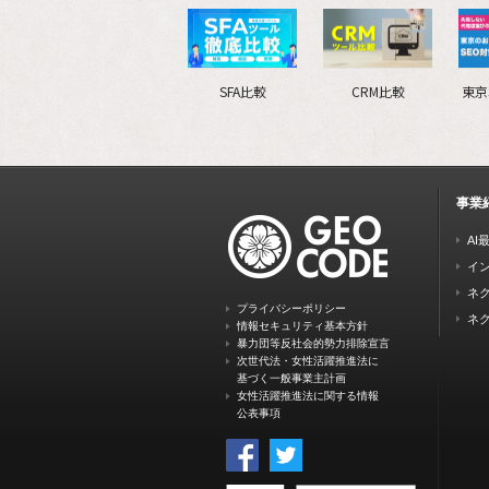
SFA比較
CRM比較
東京
事業
AI
イ
ネク
プライバシーポリシー
ネク
情報セキュリティ基本方針
暴力団等反社会的勢力排除宣言
次世代法・女性活躍推進法に
基づく一般事業主計画
女性活躍推進法に関する情報
公表事項