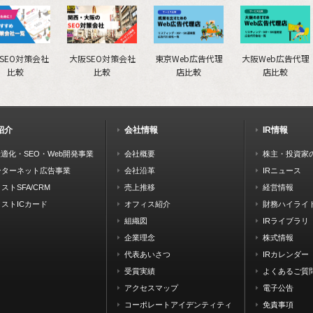
SEO対策会社
大阪SEO対策会社
東京Web広告代理
大阪Web広告代理
比較
比較
店比較
店比較
紹介
会社情報
IR情報
最適化・SEO・Web開発事業
会社概要
株主・投資家
ンターネット広告事業
会社沿革
IRニュース
ストSFA/CRM
売上推移
経営情報
ストICカード
オフィス紹介
財務ハイライ
組織図
IRライブラリ
企業理念
株式情報
代表あいさつ
IRカレンダー
受賞実績
よくあるご質
アクセスマップ
電子公告
コーポレートアイデンティティ
免責事項