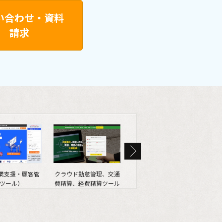
い合わせ・資料
請求
営業支援・顧客管
クラウド勤怠管理、交通
SEO情報メディア
We
ツール）
費精算、経費精算ツール
（SEOマガジン）