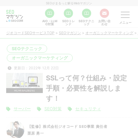
SEOがまるっと解るWebマガジン
AIO・LLM
SEOトレ
SEOテクニ
お問い合
メニュー
O対策
ンド
ック
わせ
ジオコードSEOサービスTOP
>
SEOマガジン
>
オーガニックマーケティング
>
SEOテクニック
オーガニックマーケティング
更新日：2022年 12月 22日
SSLって何？仕組み・設定
手順・必要性を解説しま
す！
サーバー
SEO対策
セキュリティ
【監修】株式会社ジオコード SEO事業 責任者
栗原 勇一