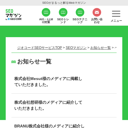
SEOがまるっと解るWebマガジン
AIO・LLM
SEOトレ
SEOテクニ
お問い合
メニュー
O対策
ンド
ック
わせ
ジオコードSEOサービスTOP
>
SEOマガジン
>
お知らせ一覧
>
ページ 3
お知らせ一覧
株式会社Mesut様のメディアに掲載し
ていただきました。
株式会社想研様のメディアに紹介して
いただきました。
BRANU株式会社様のメディアに紹介し