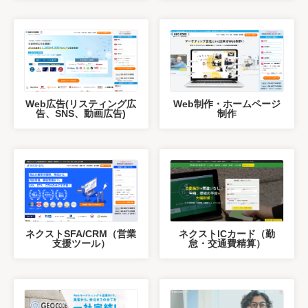
Web広告(リスティング広
Web制作・ホームページ
告、SNS、動画広告)
制作
ネクストSFA/CRM（営業
ネクストICカード（勤
支援ツール）
怠・交通費精算）