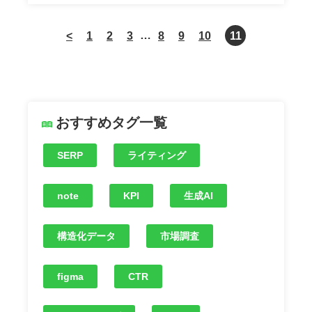
…
<
1
2
3
8
9
10
11
おすすめタグ一覧
SERP
ライティング
note
KPI
生成AI
構造化データ
市場調査
figma
CTR