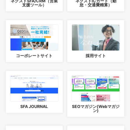
ネクストSFA/CRM（営業
ネクストICカード（勤
支援ツール）
怠・交通費精算）
コーポレートサイト
採用サイト
SFA JOURNAL
SEOマガジン(Webマガジ
ン)