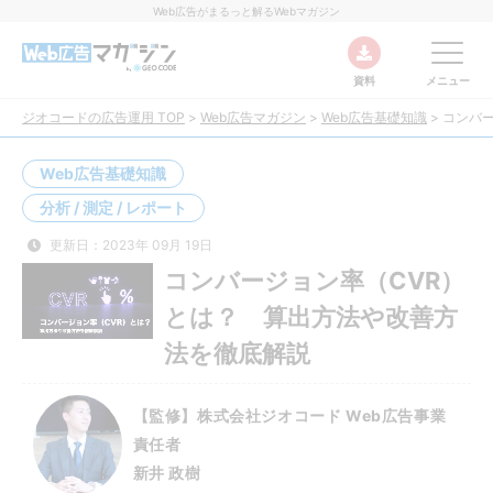
Web広告がまるっと解るWebマガジン
資料
メニュー
ジオコードの広告運用 TOP
>
Web広告マガジン
>
Web広告基礎知識
>
コンバ
Web広告基礎知識
分析 / 測定 / レポート
更新日：2023年 09月 19日
コンバージョン率（CVR）
とは？ 算出方法や改善方
法を徹底解説
【監修】株式会社ジオコード Web広告事業
責任者
新井 政樹