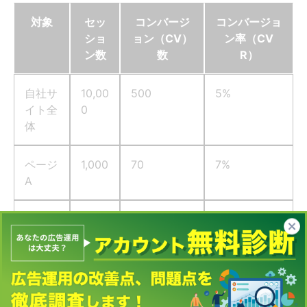
対象
セッ
コンバージ
コンバージョ
ショ
ョン（CV）
ン率（CV
ン数
数
R）
自社サ
10,00
500
5%
イト全
0
体
ページ
1,000
70
7%
A
ページ
5,00
100
2%
B
0
自社サイト全体と比較すると、ページAのコンバージョン率は