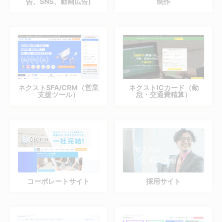
告、SNS、動画広告)
制作
ネクストSFA/CRM（営業
ネクストICカード（勤
支援ツール）
怠・交通費精算）
コーポレートサイト
採用サイト