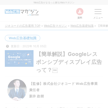
Web広告がまるっと解るWebマガジン
資料
メニュー
ジオコードの広告運用 TOP
>
Web広告マガジン
>
Web広告基礎知識
>
【簡単解
Web広告基礎知識
更新日：2022年 10月 05日
【簡単解説】Googleレス
ポンシブディスプレイ広告
って？￼
【監修】株式会社ジオコード Web広告事業
責任者
新井 政樹