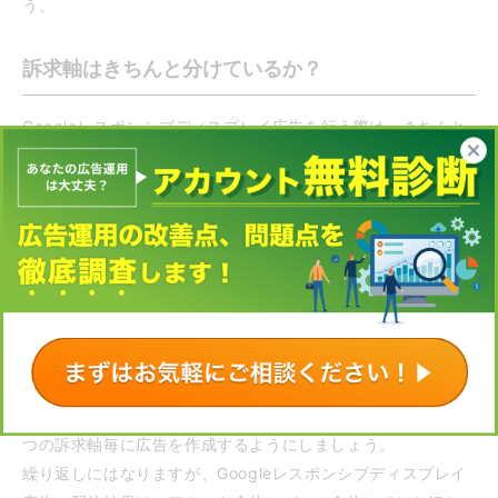
う。
訴求軸はきちんと分けているか？
Googleレスポンシブディスプレイ広告を行う際は、きちんと
広告の訴求軸や検証の軸を意識することが大切です。
というのも、広告の運用を行う際は各パーツの入稿のみとな
っており、実際に配信された広告の結果は、全パーツを合わ
せた数値として詳細（表示回数やクリック数、コスト、コン
バージョン率など）に把握できます。
しかし、各パーツとして入れた画像、見出し、説明文の表示
回数やクリック数など、それぞれの個別の細かな数値は表示
されません。
そのため、1つのレスポンシブディスプレイ広告にいくつもの
訴求軸を入れるのではなく、後から検証しやすいよう、1つ1
つの訴求軸毎に広告を作成するようにしましょう。
繰り返しにはなりますが、Googleレスポンシブディスプレイ