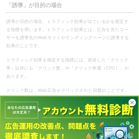
「誘導」が目的の場合
誘導が目的の場合、トラフィック効果が出ているかを測定す
る指標を用います。トラフィック効果とは、広告を見たユー
ザーを誘導先のWebサイトやランディングページに誘導する
効果のことです。
トラフィック効果を測定する指標には、前述した「クリック
率」以外にも「クリック数」や「クリック単価（CPC）」が
あります。
クリック数は、Web広告がクリックされた回数のことです。
クリック数＝特定のWebサイトやランディングページに誘導
できた回数となります。クリック数が少ない場合は、広告を
通して、ターゲットユーザーをうまく誘導できていないとい
うことです。
クリック単価はクリック1回あたりにかかる広告費のことで