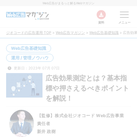
Web広告がまるっと解るWebマガジン
資料
メニュー
ジオコードの広告運用 TOP
>
Web広告マガジン
>
Web広告基礎知識
>
広告効
Web広告基礎知識
運用 / 管理ノウハウ
更新日：2023年 07月 07日
広告効果測定とは？基本指
標や押さえるべきポイント
を解説！
【監修】株式会社ジオコード Web広告事業
責任者
新井 政樹