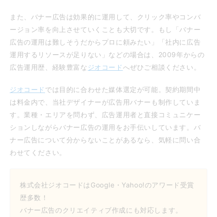
また、バナー広告は効果的に運用して、クリック率やコンバ
ージョン率を向上させていくことも大切です。もし「バナー
広告の運用は難しそうだからプロに頼みたい」「社内に広告
運用するリソースが足りない」などの場合は、2009年からの
広告運用歴、経験豊富な
ジオコード
へぜひご相談ください。
ジオコード
では目的に合わせた媒体選定が可能。契約期間中
は料金内で、当社デザイナーが広告用バナーも制作していま
す。業種・エリアを問わず、広告運用者と直接コミュニケー
ションしながらバナー広告の運用をお手伝いしています。バ
ナー広告について分からないことがあるなら、気軽に問い合
わせてください。
株式会社ジオコードはGoogle・Yahoo!のアワード受賞
歴多数！
バナー広告のクリエイティブ作成にも対応します。