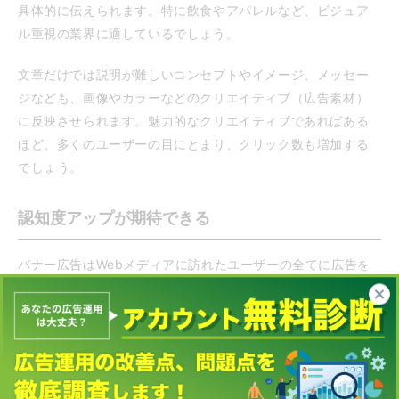
具体的に伝えられます。特に飲食やアパレルなど、ビジュア
ル重視の業界に適しているでしょう。
文章だけでは説明が難しいコンセプトやイメージ、メッセー
ジなども、画像やカラーなどのクリエイティブ（広告素材）
に反映させられます。魅力的なクリエイティブであればある
ほど、多くのユーザーの目にとまり、クリック数も増加する
でしょう。
認知度アップが期待できる
バナー広告はWebメディアに訪れたユーザーの全てに広告を
配信できるため、潜在層にも広くアプローチできて、商品や
サービスの認知度を高める効果が期待できます。新商品を多
くのユーザーに知ってもらいたい場合や、企業や商品のブラ
ンド価値を向上させたい場合に役立つでしょう。
近年はSNSでバナー広告を配信して、BtoC（消費者向け）の