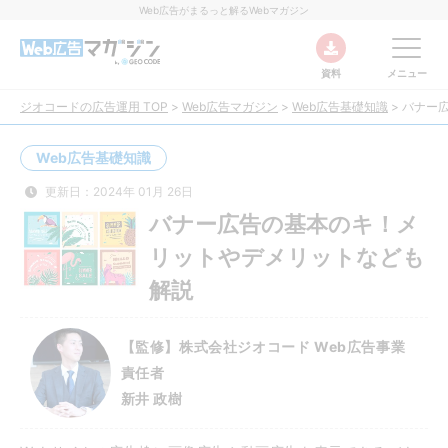
Web広告がまるっと解るWebマガジン
資料
メニュー
ジオコードの広告運用 TOP
>
Web広告マガジン
>
Web広告基礎知識
>
バナー
Web広告基礎知識
更新日：2024年 01月 26日
バナー広告の基本のキ！メ
リットやデメリットなども
解説
【監修】株式会社ジオコード Web広告事業
責任者
新井 政樹