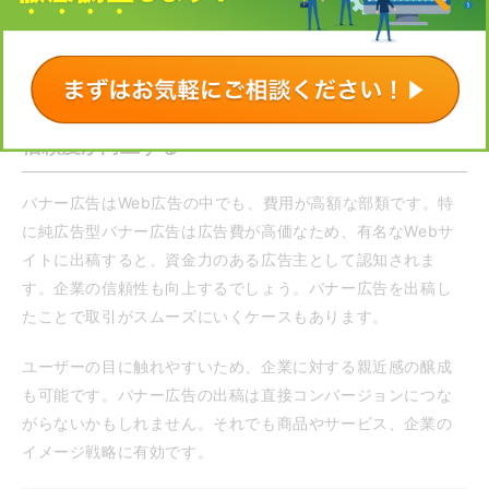
認知度やブランド力を向上させる企業が増えています。またB
toB（企業向け）のケースでも認知の向上を目的として動画広
告を配信する企業やブランドも増えてきました。
信頼度が向上する
バナー広告はWeb広告の中でも、費用が高額な部類です。特
に純広告型バナー広告は広告費が高価なため、有名なWebサ
イトに出稿すると、資金力のある広告主として認知されま
す。企業の信頼性も向上するでしょう。バナー広告を出稿し
たことで取引がスムーズにいくケースもあります。
ユーザーの目に触れやすいため、企業に対する親近感の醸成
も可能です。バナー広告の出稿は直接コンバージョンにつな
がらないかもしれません。それでも商品やサービス、企業の
イメージ戦略に有効です。