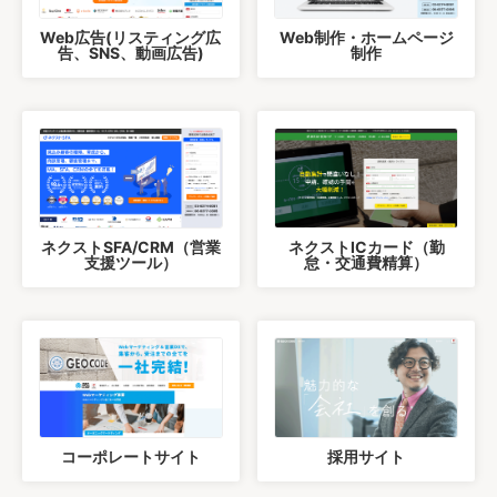
Web広告(リスティング広
Web制作・ホームページ
告、SNS、動画広告)
制作
ネクストSFA/CRM（営業
ネクストICカード（勤
支援ツール）
怠・交通費精算）
コーポレートサイト
採用サイト