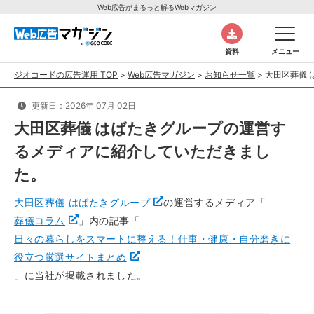
Web広告がまるっと解るWebマガジン
資料
メニュー
ジオコードの広告運用 TOP
>
Web広告マガジン
>
お知らせ一覧
>
大田区葬儀
更新日：2026年 07月 02日
大田区葬儀 はばたきグループの運営す
るメディアに紹介していただきまし
た。
大田区葬儀 はばたきグループ
の運営するメディア「
葬儀コラム
」内の記事「
日々の暮らしをスマートに整える！仕事・健康・自分磨きに
役立つ厳選サイトまとめ
」に当社が掲載されました。