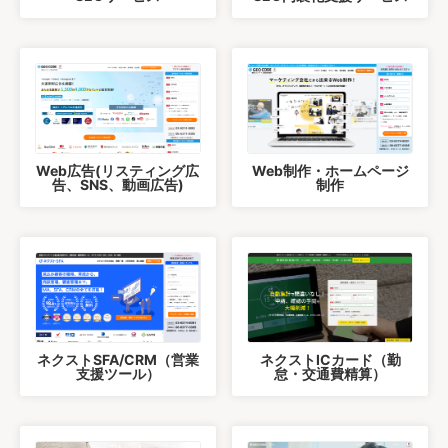
Web広告(リスティング広
Web制作・ホームページ
告、SNS、動画広告)
制作
ネクストSFA/CRM（営業
ネクストICカード（勤
支援ツール）
怠・交通費精算）